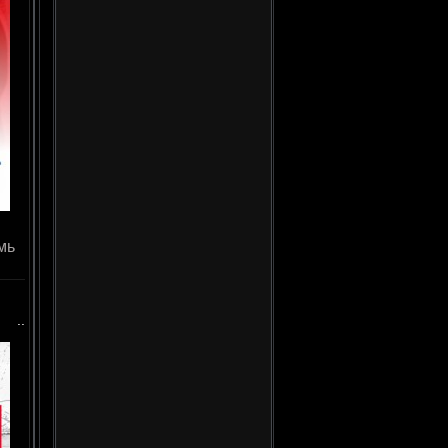
мь
..