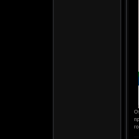
О
пр
г