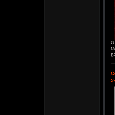
О
М
ВЯ
С
З