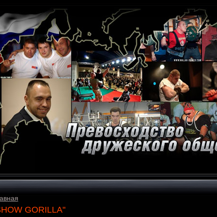
авная
SHOW GORILLA"