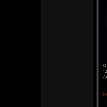
О
"В
Ал
Н