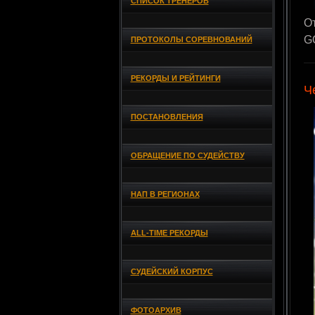
СПИСОК ТРЕНЕРОВ
О
GO
ПРОТОКОЛЫ СОРЕВНОВАНИЙ
РЕКОРДЫ И РЕЙТИНГИ
Ч
ПОСТАНОВЛЕНИЯ
ОБРАЩЕНИЕ ПО СУДЕЙСТВУ
НАП В РЕГИОНАХ
ALL-TIME РЕКОРДЫ
СУДЕЙСКИЙ КОРПУС
ФОТОАРХИВ